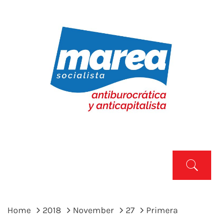
Skip
to
content
MAREA SOCIALISTA
Marea Socialista
Primary
Menu
Home
2018
November
27
Primera