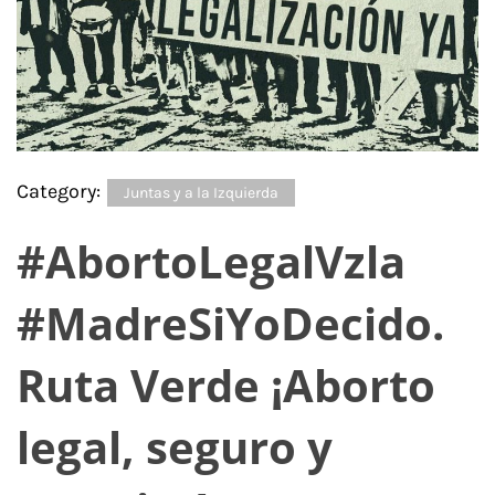
Category:
Juntas y a la Izquierda
#AbortoLegalVzla
#MadreSiYoDecido.
Ruta Verde ¡Aborto
legal, seguro y