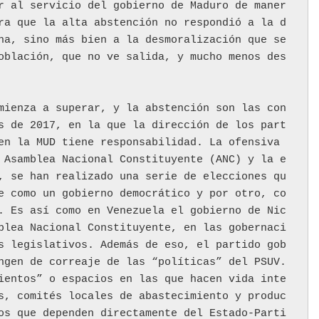
r al servicio del gobierno de Maduro de maner
ra que la alta abstención no respondió a la d
ha, sino más bien a la desmoralización que se 
oblación, que no ve salida, y mucho menos des
mienza a superar, y la abstención son las con
s de 2017, en la que la dirección de los part
en la MUD tiene responsabilidad. La ofensiva 
 Asamblea Nacional Constituyente (ANC) y la e
, se han realizado una serie de elecciones qu
e como un gobierno democrático y por otro, co
. Es así como en Venezuela el gobierno de Nic
blea Nacional Constituyente, en las gobernaci
s legislativos. Además de eso, el partido gob
ngen de correaje de las “políticas” del PSUV. 
ientos” o espacios en las que hacen vida inte
s, comités locales de abastecimiento y produc
os que dependen directamente del Estado-Parti