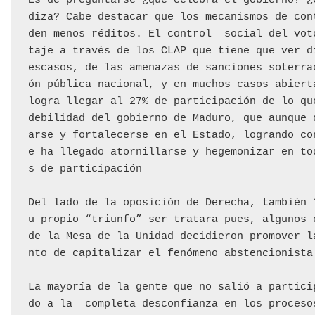
Es de preguntarse ¿qué celebra el gobierno? ¿
diza? Cabe destacar que los mecanismos de con
den menos réditos. El control  social del vot
taje a través de los CLAP que tiene que ver d
escasos, de las amenazas de sanciones soterra
ón pública nacional, y en muchos casos abiert
logra llegar al 27% de participación de lo qu
debilidad del gobierno de Maduro, que aunque 
arse y fortalecerse en el Estado, logrando co
e ha llegado atornillarse y hegemonizar en to
s de participación
Del lado de la oposición de Derecha, también 
u propio “triunfo” ser tratara pues, algunos 
de la Mesa de la Unidad decidieron promover l
nto de capitalizar el fenómeno abstencionista
La mayoría de la gente que no salió a partici
do a la  completa desconfianza en los proceso