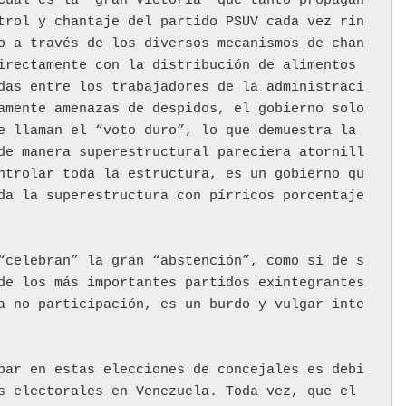
Cuál es la “gran victoria” que tanto propagan
trol y chantaje del partido PSUV cada vez rin
o a través de los diversos mecanismos de chan
irectamente con la distribución de alimentos 
das entre los trabajadores de la administraci
amente amenazas de despidos, el gobierno solo 
e llaman el “voto duro”, lo que demuestra la 
de manera superestructural pareciera atornill
ntrolar toda la estructura, es un gobierno qu
da la superestructura con pírricos porcentaje
“celebran” la gran “abstención”, como si de s
de los más importantes partidos exintegrantes 
a no participación, es un burdo y vulgar inte
par en estas elecciones de concejales es debi
s electorales en Venezuela. Toda vez, que el 