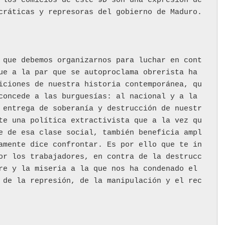
 los comicios de este 9D son una expresión de 
cráticas y represoras del gobierno de Maduro.
 que debemos organizarnos para luchar en cont
ue a la par que se autoproclama obrerista ha 
iciones de nuestra historia contemporánea, qu
concede a las burguesías: al nacional y a la 
 entrega de soberanía y destrucción de nuestr
te una política extractivista que a la vez qu
e de esa clase social, también beneficia ampl
amente dice confrontar. Es por ello que te in
or los trabajadores, en contra de la destrucc
re y la miseria a la que nos ha condenado el 
 de la represión, de la manipulación y el rec