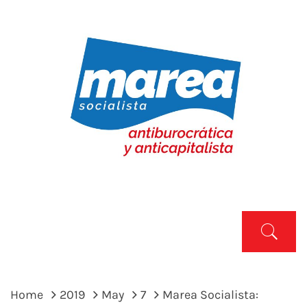
Skip
to
content
MAREA SOCIALISTA
Marea Socialista
Primary
Menu
Home
2019
May
7
Marea Socialista: