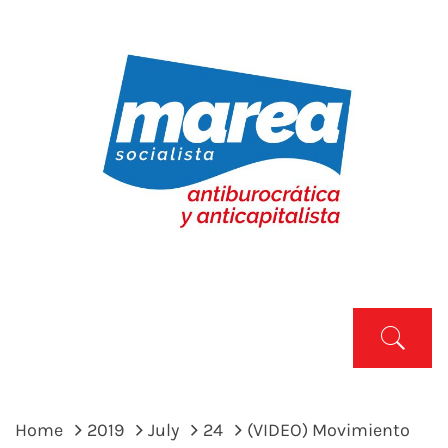
Skip
to
content
MAREA SOCIALISTA
Marea Socialista
Primary
Menu
Home
2019
July
24
(VIDEO) Movimiento