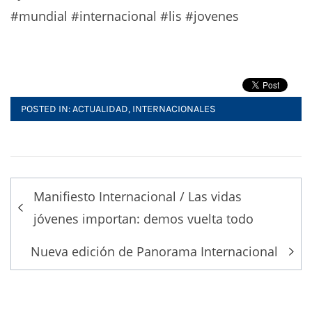
#mundial
#internacional
#lis
#jovenes
POSTED IN:
ACTUALIDAD
,
INTERNACIONALES
Post
Manifiesto Internacional / Las vidas
navigation
jóvenes importan: demos vuelta todo
Nueva edición de Panorama Internacional