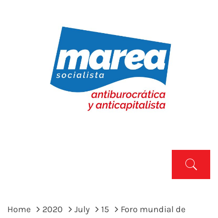
Skip
to
content
MAREA SOCIALISTA
Marea Socialista
Primary
Menu
Home
2020
July
15
Foro mundial de