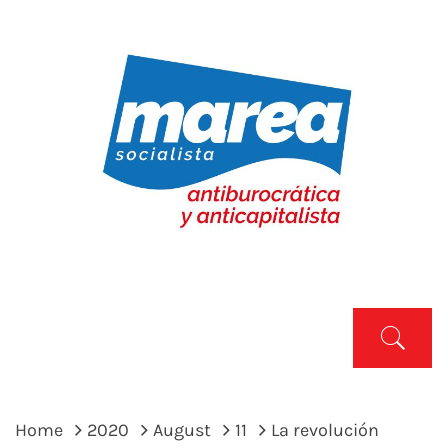
Skip
to
content
MAREA SOCIALISTA
Marea Socialista
Primary
Menu
Home
2020
August
11
La revolución