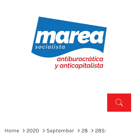
Skip
to
content
MAREA SOCIALISTA
Marea Socialista
Primary
Menu
Home
2020
September
28
28S: