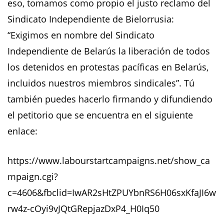
eso, tomamos como propio el justo reclamo del
Sindicato Independiente de Bielorrusia:
“Exigimos en nombre del Sindicato
Independiente de Belarús la liberación de todos
los detenidos en protestas pacíficas en Belarús,
incluidos nuestros miembros sindicales”. Tú
también puedes hacerlo firmando y difundiendo
el petitorio que se encuentra en el siguiente
enlace:
https://www.labourstartcampaigns.net/show_ca
mpaign.cgi?
c=4606&fbclid=IwAR2sHtZPUYbnRS6H06sxKfaJI6w
rw4z-cOyi9vJQtGRepjazDxP4_H0Iq50