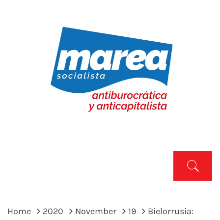
Skip
to
content
MAREA SOCIALISTA
Marea Socialista
Primary
Menu
Home
2020
November
19
Bielorrusia: