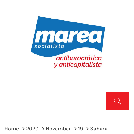
Skip
to
content
MAREA SOCIALISTA
Marea Socialista
Primary
Menu
Home
2020
November
19
Sahara