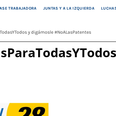
EA SOCIAL
ASE TRABAJADORA
JUNTAS Y A LA IZQUIERDA
LUCHAS
TodasYTodos y digámosle #NoALasPatentes
sParaTodasYTodos