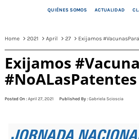
MAR
QUIÉNES SOMOS
ACTUALIDAD
CL
Home
2021
April
27
Exijamos #VacunasPara
Exijamos #Vacuna
#NoALasPatentes
Posted On :
April 27, 2021
Published By :
Gabriela Scioscia