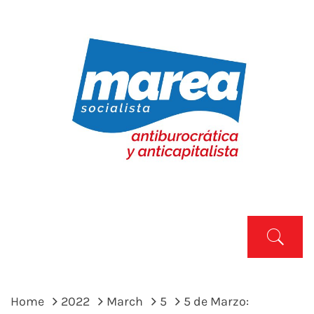
Skip
to
content
MAREA SOCIALISTA
Marea Socialista
Primary
Menu
Home
2022
March
5
5 de Marzo: