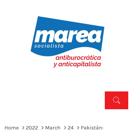
Skip
to
content
MAREA SOCIALISTA
Marea Socialista
Primary
Menu
Home
2022
March
24
Pakistán: