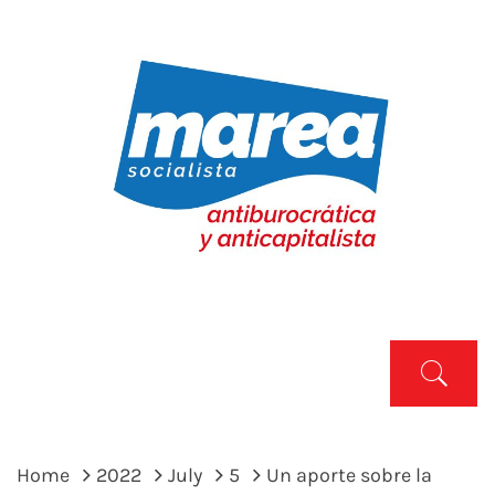
Skip
to
content
MAREA SOCIALISTA
Marea Socialista
Primary
Menu
Home
2022
July
5
Un aporte sobre la