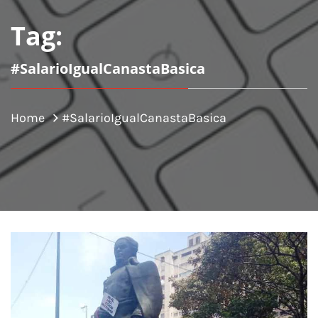
Tag:
#SalarioIgualCanastaBasica
Home
#SalarioIgualCanastaBasica