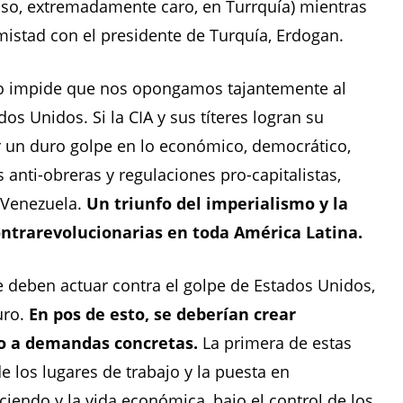
joso, extremadamente caro, en Turrquía) mientras
istad con el presidente de Turquía, Erdogan.
 no impide que nos opongamos tajantemente al
os Unidos. Si la CIA y sus títeres logran su
ir un duro golpe en lo económico, democrático,
s anti-obreras y regulaciones pro-capitalistas,
 Venezuela.
Un triunfo del imperialismo y la
ntrarevolucionarias en toda América Latina.
e deben actuar contra el golpe de Estados Unidos,
uro.
En pos de esto, se deberían crear
o a demandas concretas.
La primera de estas
e los lugares de trabajo y la puesta en
iendo y la vida económica, bajo el control de los