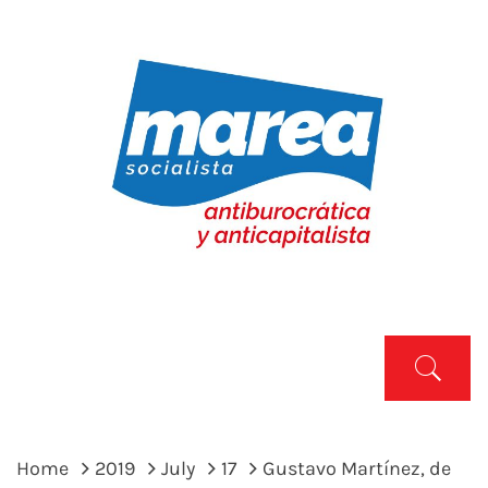
Skip
to
content
MAREA SOCIALISTA
Marea Socialista
Primary
Menu
Home
2019
July
17
Gustavo Martínez, de