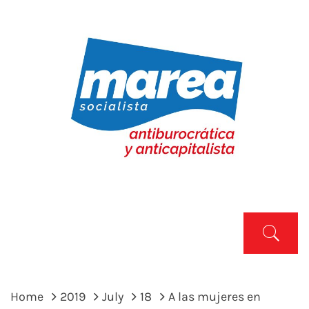
Skip
to
content
MAREA SOCIALISTA
Marea Socialista
Primary
Menu
Home
2019
July
18
A las mujeres en