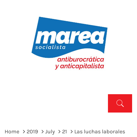
Skip
to
content
MAREA SOCIALISTA
Marea Socialista
Primary
Menu
Home
2019
July
21
Las luchas laborales