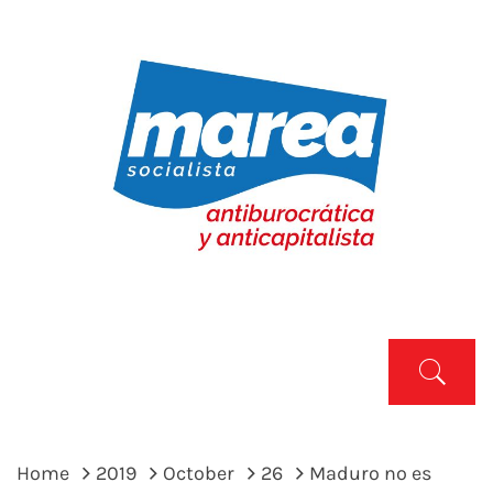
Skip
to
content
MAREA SOCIALISTA
Marea Socialista
Primary
Menu
Home
2019
October
26
Maduro no es