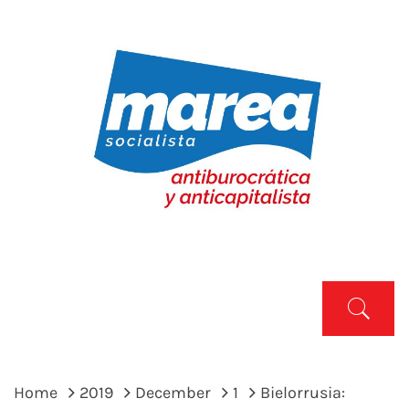
Skip
to
content
MAREA SOCIALISTA
Marea Socialista
Primary
Menu
Home
2019
December
1
Bielorrusia: