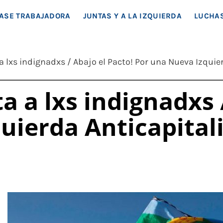
EA SOCIAL
ASE TRABAJADORA
JUNTAS Y A LA IZQUIERDA
LUCHAS
 a lxs indignadxs / Abajo el Pacto! Por una Nueva Izquie
ta a lxs indignadxs 
uierda Anticapital