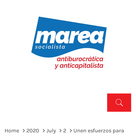
Skip
to
content
MAREA SOCIALISTA
Marea Socialista
Primary
Menu
Home
2020
July
2
Unen esfuerzos para