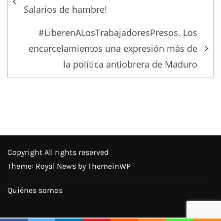
navigation
Salarios de hambre!
#LiberenALosTrabajadoresPresos. Los
encarcelamientos una expresión más de
la política antiobrera de Maduro
Copyright All rights reserved
Theme: Royal News by
ThemeinWP
Quiénes somos