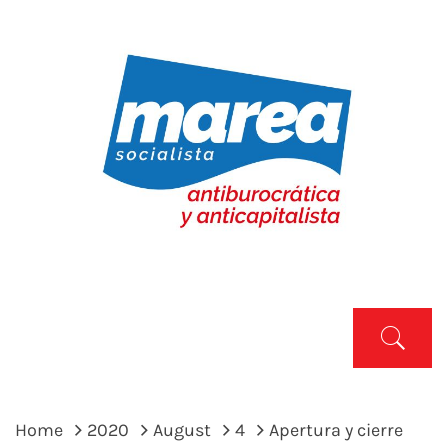
Skip
to
content
MAREA SOCIALISTA
Marea Socialista
Primary
Menu
Home
2020
August
4
Apertura y cierre