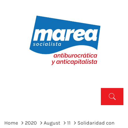
Skip
to
content
MAREA SOCIALISTA
Marea Socialista
Primary
Menu
Home
2020
August
11
Solidaridad con