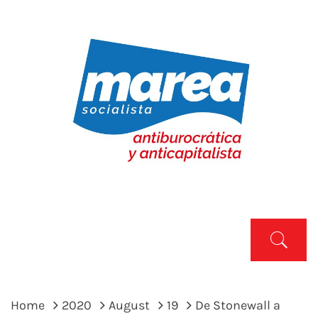
Skip
to
content
MAREA SOCIALISTA
Marea Socialista
Primary
Menu
Home
2020
August
19
De Stonewall a