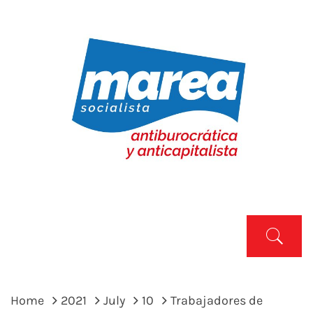
Skip
to
content
MAREA SOCIALISTA
Marea Socialista
Primary
Menu
Home
2021
July
10
Trabajadores de