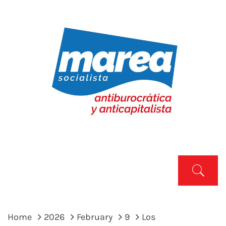
Skip
to
content
MAREA SOCIALISTA
Marea Socialista
Primary
Menu
Home
2026
February
9
Los