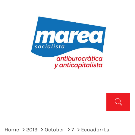
Skip
to
content
MAREA SOCIALISTA
Marea Socialista
Primary
Menu
Home
2019
October
7
Ecuador: La