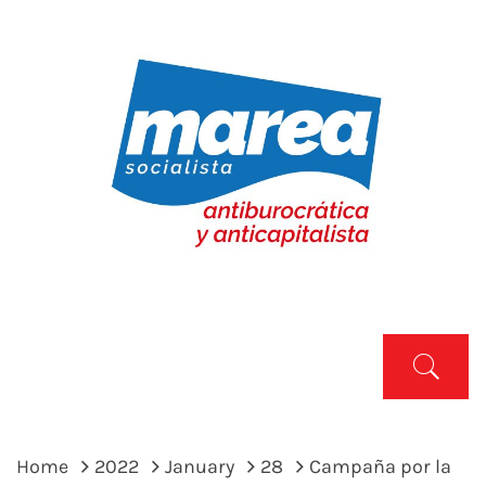
Skip
to
content
MAREA SOCIALISTA
Marea Socialista
Primary
Menu
Home
2022
January
28
Campaña por la