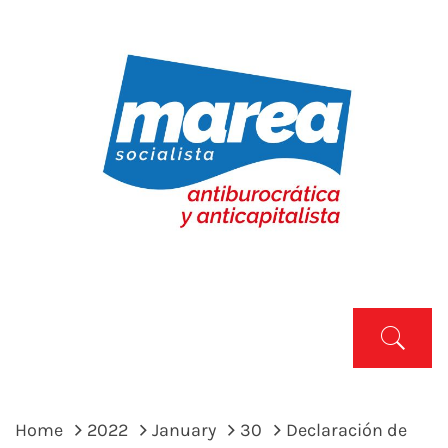
Skip
to
content
MAREA SOCIALISTA
Marea Socialista
Primary
Menu
Home
2022
January
30
Declaración de