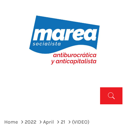
Skip
to
content
MAREA SOCIALISTA
Marea Socialista
Primary
Menu
Home
2022
April
21
(VIDEO)