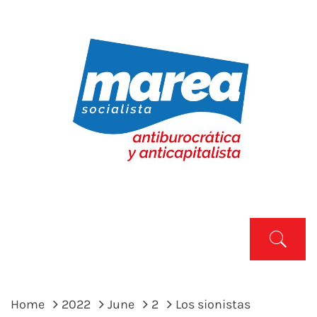
Skip
to
content
MAREA SOCIALISTA
Marea Socialista
Primary
Menu
Home
2022
June
2
Los sionistas