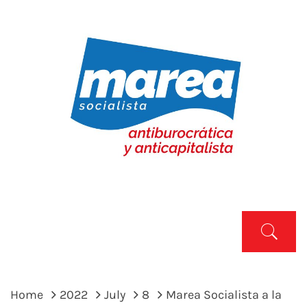
Skip
to
content
MAREA SOCIALISTA
Marea Socialista
Primary
Menu
Home
2022
July
8
Marea Socialista a la