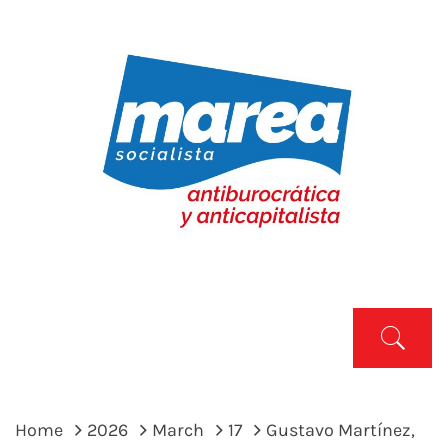
Skip
to
content
MAREA SOCIALISTA
Marea Socialista
Primary
Menu
Home
2026
March
17
Gustavo Martínez,