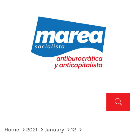
Skip
to
content
MAREA SOCIALISTA
Marea Socialista
Primary
Menu
Home
2021
January
12